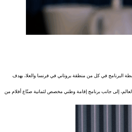
الدي يتمحور حول موضوع “فن بلورة أفكار الأفلام” تحت إشراف Le Groupe Ouest و LIM² | Less is More. وتُقام أنشطة البرنامج في كل من منطقة بروتاني في فرنسا والعلا، بهدف
العالم، إلى جانب برنامج إقامة وطني مخصص لثمانية صنّاع أفلام من