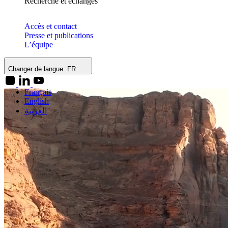
Recherche et échanges
Accès et contact
Presse et publications
L’équipe
Changer de langue:
FR
Français
English
العربية