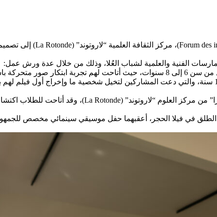
دعت فيلا الحجر بالتعاون مع”
لممارسات الفنية والعلمية لشباب العُلا، وذلك من خلال عدة ورش عمل:
– ورشة “مدّ الجسور” (Building Bridges): التي صممها فريق
 الطلق في فيلا الحجر، أعقبهما حفل موسيقي سينمائي مخصص للجمهور 