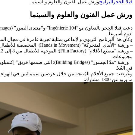
فيلا الحِجر
البرامج
ورش عمل الفنون والعلوم والسينما
ورش عمل الفنون والعلوم والسينما
تدوم أسبوعاً.
وكان هذا البرنامج التربوي والإبداعي بمثابة تجربة غامرة في مجال ا
– ورشة “الأيدي المتحركة” (Hands in Movement): المخصصة للأطفال من سن 6 إلى 8 سنوات، حيث أتاحت لهم تجربة ابتكار صور متحركة باستخدام الطلاء الفسفوري والأشعة فوق البنفسجية.
مجموعات.
في العُلا.
وعُرضت جميع الأفلام المُنتجة من خلال عرضين سينمائيين في الهواء
ما يربو عن 1300 مشارك.