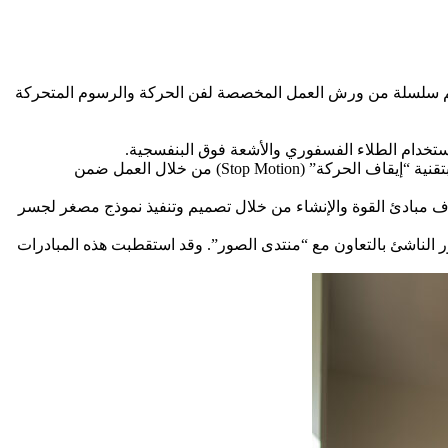
104 Ingénierie” و”منتدى الصور” (Forum des images)، مركز الثقافة العلمية “لاروتوند” (La Rotonde) إلى تصميم سلسلة من ورش العمل المخصصة لفن الحركة والرسوم المتحركة
– ورشة “مصنع الأفلام” (Film Factory): الموجهة للأطفال من 8 إلى 12 سنة، والتي دعت المشاركين لتخيل شخصية ما وإخراج أول فيلم لهم بتقنية “إيقاف الحركة” (Stop Motion) من خلال العمل ضمن
” إكسبلورا” من مركز العلوم “لاروتوند” (La Rotonde)، وقد أتاحت للطلاب اكتشاف مبادئ القوة والإنشاء من خلال تصميم وتنفيذ نموذج مصغر لجسر
الناشئ بالتعاون مع “منتدى الصور”. وقد استقطبت هذه المبادرات