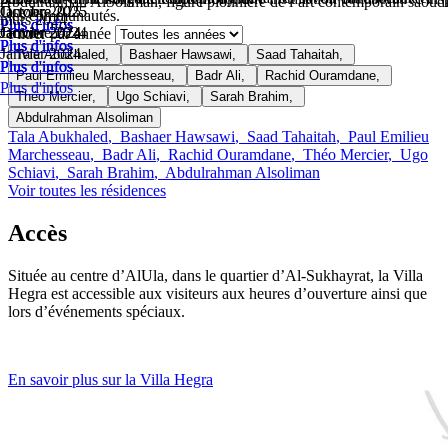
Abdulrahman AlSoliman, figure pionnière de l’art contemporain saoudien
Octobre 2025
Octobre 2025
Janvier 2025
les communautés.
murs 2024.
Plus d'infos
Plus d'infos
Plus d'infos
Octobre 2024
Janvier 2024
Janvier 2024
Filtrer par année
Plus d'infos
Plus d'infos
Plus d'infos
Janvier 2024
Tala Abukhaled
,
Bashaer Hawsawi
,
Saad Tahaitah
,
Plus d'infos
Plus d'infos
Plus d'infos
Paul Emilieu Marchesseau
,
Badr Ali
,
Rachid Ouramdane
,
Plus d'infos
Théo Mercier
,
Ugo Schiavi
,
Sarah Brahim
,
Abdulrahman Alsoliman
Tala Abukhaled
,
Bashaer Hawsawi
,
Saad Tahaitah
,
Paul Emilieu
Marchesseau
,
Badr Ali
,
Rachid Ouramdane
,
Théo Mercier
,
Ugo
Schiavi
,
Sarah Brahim
,
Abdulrahman Alsoliman
Voir toutes les résidences
Accès
Située au centre d’AlUla, dans le quartier d’Al-Sukhayrat, la Villa
Hegra est accessible aux visiteurs aux heures d’ouverture ainsi que
lors d’événements spéciaux.
En savoir plus sur la Villa Hegra