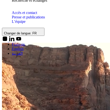
Recherche et échanges
Accès et contact
Presse et publications
L’équipe
Changer de langue:
FR
Français
English
العربية