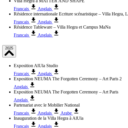
Villa Hegra à MATTER AND SHAPE
Français
Anglais
Résidence internationale Ecriture scénaristique – Villa Hegra,
Français
Anglais
Résidence Tableware – Villa Hegra et Campus MaNa
Français
Anglais
2025
Exposition AlUla Studio
Français
Anglais
Exposition NEUMA The Forgotten Ceremony – Art Paris 2
Anglais
Exposition NEUMA The Forgotten Ceremony – Art Paris
Anglais
Partenariat avec le Mobilier National
Français
Anglais
Arabe
Inauguration de la Villa Hegra à AlUla
Français
Anglais