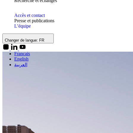
Recherche et échanges
Accès et contact
Presse et publications
L’équipe
Changer de langue:
FR
Français
English
العربية