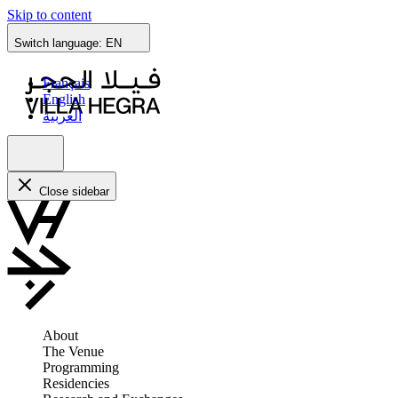
Skip to content
Switch language:
EN
Français
English
العربية
Close sidebar
About
The Venue
Programming
Residencies