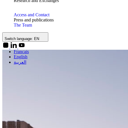
Research and Exchanges
Access and Contact
Press and publications
The Team
Switch language:
EN
Français
English
العربية