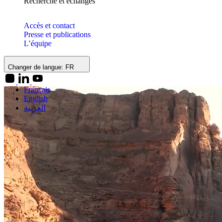
Recherche et échanges
Accès et contact
Presse et publications
L’équipe
Changer de langue:
FR
Français
English
العربية