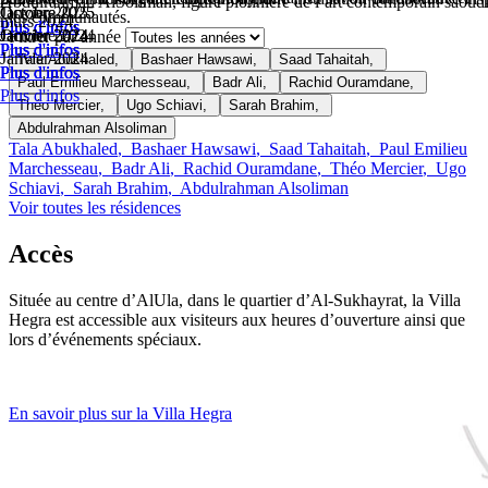
Abdulrahman AlSoliman, figure pionnière de l’art contemporain saoudien
Octobre 2025
Octobre 2025
Janvier 2025
les communautés.
murs 2024.
Plus d'infos
Plus d'infos
Plus d'infos
Octobre 2024
Janvier 2024
Janvier 2024
Filtrer par année
Plus d'infos
Plus d'infos
Plus d'infos
Janvier 2024
Tala Abukhaled
,
Bashaer Hawsawi
,
Saad Tahaitah
,
Plus d'infos
Plus d'infos
Plus d'infos
Paul Emilieu Marchesseau
,
Badr Ali
,
Rachid Ouramdane
,
Plus d'infos
Théo Mercier
,
Ugo Schiavi
,
Sarah Brahim
,
Abdulrahman Alsoliman
Tala Abukhaled
,
Bashaer Hawsawi
,
Saad Tahaitah
,
Paul Emilieu
Marchesseau
,
Badr Ali
,
Rachid Ouramdane
,
Théo Mercier
,
Ugo
Schiavi
,
Sarah Brahim
,
Abdulrahman Alsoliman
Voir toutes les résidences
Accès
Située au centre d’AlUla, dans le quartier d’Al-Sukhayrat, la Villa
Hegra est accessible aux visiteurs aux heures d’ouverture ainsi que
lors d’événements spéciaux.
En savoir plus sur la Villa Hegra