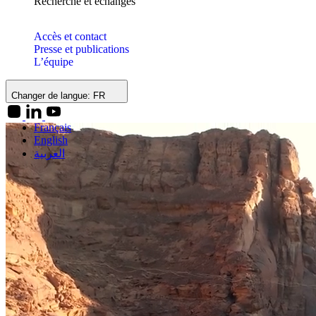
Recherche et échanges
Accès et contact
Presse et publications
L’équipe
Changer de langue:
FR
Français
English
العربية