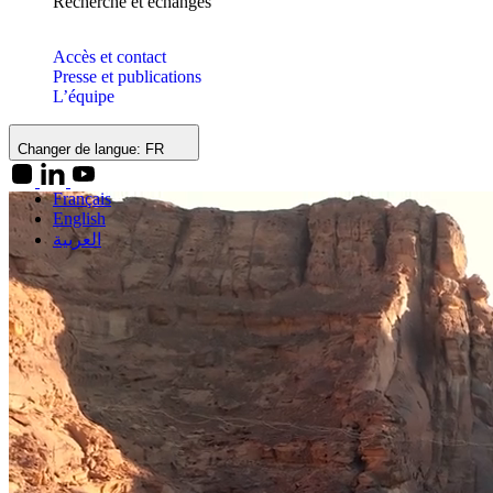
Recherche et échanges
Accès et contact
Presse et publications
L’équipe
Changer de langue:
FR
Français
English
العربية