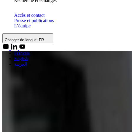
Recherche et échanges
Accès et contact
Presse et publications
L’équipe
Changer de langue:
FR
Français
English
العربية