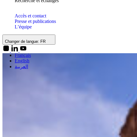
Recherche et échanges
Accès et contact
Presse et publications
L’équipe
Changer de langue:
FR
Français
English
العربية