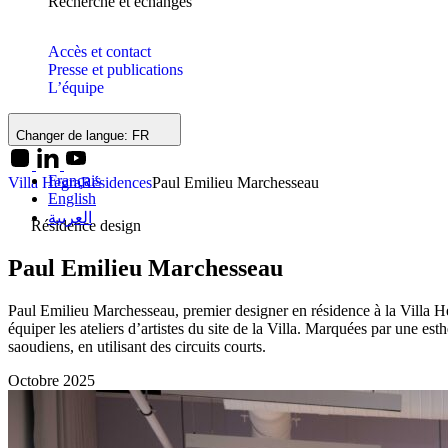
Recherche et échanges
Accès et contact
Presse et publications
L’équipe
Changer de langue:
FR
Français
Villa Hegra
Résidences
Paul Emilieu Marchesseau
English
العربية
Résidence design
Paul Emilieu Marchesseau
Paul Emilieu Marchesseau, premier designer en résidence à la Villa He
équiper les ateliers d’artistes du site de la Villa. Marquées par une es
saoudiens, en utilisant des circuits courts.
Octobre 2025