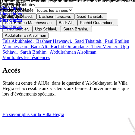
Abdulrahman AlSoliman, figure pionnière de l’art contemporain saoudien
Octobre 2025
Octobre 2025
Janvier 2025
les communautés.
murs 2024.
Plus d'infos
Plus d'infos
Plus d'infos
Octobre 2024
Janvier 2024
Janvier 2024
Filtrer par année
Plus d'infos
Plus d'infos
Plus d'infos
Janvier 2024
Tala Abukhaled
,
Bashaer Hawsawi
,
Saad Tahaitah
,
Plus d'infos
Plus d'infos
Plus d'infos
Paul Emilieu Marchesseau
,
Badr Ali
,
Rachid Ouramdane
,
Plus d'infos
Théo Mercier
,
Ugo Schiavi
,
Sarah Brahim
,
Abdulrahman Alsoliman
Tala Abukhaled
,
Bashaer Hawsawi
,
Saad Tahaitah
,
Paul Emilieu
Marchesseau
,
Badr Ali
,
Rachid Ouramdane
,
Théo Mercier
,
Ugo
Schiavi
,
Sarah Brahim
,
Abdulrahman Alsoliman
Voir toutes les résidences
Accès
Située au centre d’AlUla, dans le quartier d’Al-Sukhayrat, la Villa
Hegra est accessible aux visiteurs aux heures d’ouverture ainsi que
lors d’événements spéciaux.
En savoir plus sur la Villa Hegra