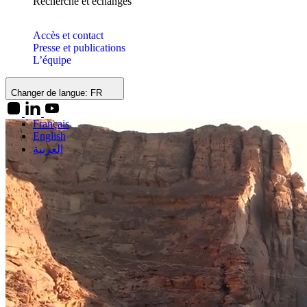
Recherche et échanges
Accès et contact
Presse et publications
L’équipe
Changer de langue:
FR
Français
English
العربية