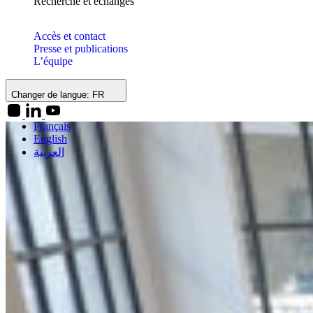
Recherche et échanges
Accès et contact
Presse et publications
L’équipe
Changer de langue:
FR
Français
English
العربية